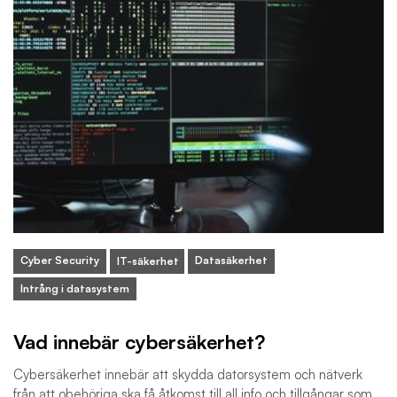
Cyber Security
Datasäkerhet
IT-säkerhet
Intrång i datasystem
Vad innebär cybersäkerhet?
Cybersäkerhet innebär att skydda datorsystem och nätverk
från att obehöriga ska få åtkomst till all info och tillgångar som