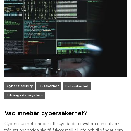
Cyber Security
IT-säkerhet
Datasäkerhet
Intrång i datasystem
Vad innebär cybersäkerhet?
Cybersäkerhet innebär att skydda datorsystem och nätverk
från att obehöriga ska få åtkomst till all info och tillgångar som