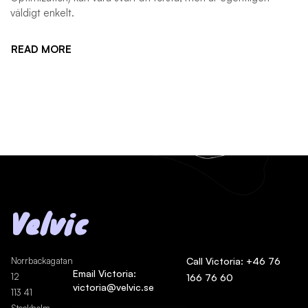
väldigt enkelt.
READ MORE
Velvic
Norrbackagatan
Call Victoria: +46 76
Email Victoria:
12
166 76 60
victoria@velvic.se
113 41